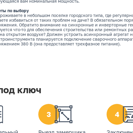
бующаяся вам номинальная мощность.
еты по выбору
роживаете в небольшом поселке городского типа, где регуляр
ете избавиться от таких проблем на даче? В обязательном пор
ряжения. Обратито внимание на синхронные и инверторные ге
буется что-то для обеспечения строительства или ремонтных 
на открытом воздухе? Должен устроить асинхронный агрегат 
ктроинструмента планируется подключение сварочного аппарат
яжением 380 В (она предоставляет трехфазное питание).
под ключ
3
4
ельный
Выезд замерщика
Заключен