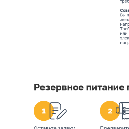
тре
Сов
Вы п
жела
нап
Тре
или 
эле
напр
Резервное питание 
1
2
Оставьте заявку
Предварит