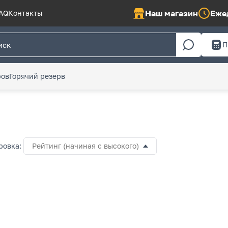
Наш магазин
Ежед
AQ
Контакты
П
ров
Горячий резерв
ровка:
Рейтинг (начиная с высокого)