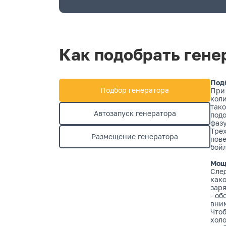
Как подобрать гене
Под
Подбор генератора
При 
коли
тако
Автозапуск генератора
подо
фаз
Тре
Размещение генератора
пов
бойл
Мощ
След
како
заря
- об
вни
Чтоб
холо