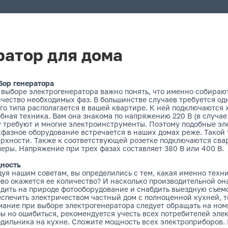
ратор для дома
бор генератора
выборе электрогенератора важно понять, что именно собирают
чество необходимых фаз. В большинстве случаев требуется о
го типа располагается в вашей квартире. К ней подключаются 
бная техника. Вам она знакома по напряжению 220 В (в случае 
у требуют и многие электроинструменты. Поэтому подобные эл
хфазное оборудование встречается в наших домах реже. Такой
ерхности. Также к соответствующей розетке подключаются сва
еры. Напряжение при трех фазах составляет 380 В или 400 В.
ность
уя нашим советам, вы определились с тем, какая именно техни
во окажется ее количество? И насколько производительной она
дить на природе фотооборудование и снабдить выездную съем
еспечить электричеством частный дом с полноценной кухней, 
мание при выборе электрогенератора следует обращать на но
ы но ошибиться, рекомендуется учесть всех потребителей элек
дильника на кухне. Сложите мощность всех электроприборов. П