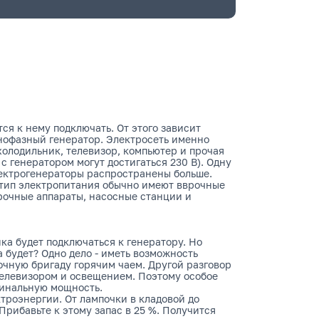
ся к нему подключать. От этого зависит
днофазный генератор. Электросеть именно
холодильник, телевизор, компьютер и прочая
с генератором могут достигаться 230 В). Одну
ектрогенераторы распространены больше.
 тип электропитания обычно имеют вврочные
рочные аппараты, насосные станции и
ка будет подключаться к генератору. Но
 будет? Одно дело - иметь возможность
очную бригаду горячим чаем. Другой разговор
телевизором и освещением. Поэтому особое
минальную мощность.
троэнергии. От лампочки в кладовой до
рибавьте к этому запас в 25 %. Получится