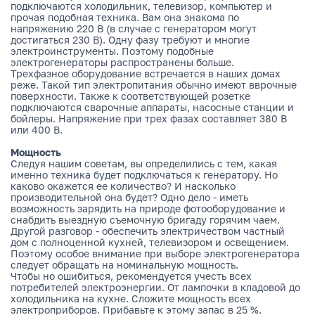
подключаются холодильник, телевизор, компьютер и
прочая подобная техника. Вам она знакома по
напряжению 220 В (в случае с генератором могут
достигаться 230 В). Одну фазу требуют и многие
электроинструменты. Поэтому подобные
электрогенераторы распространены больше.
Трехфазное оборудование встречается в наших домах
реже. Такой тип электропитания обычно имеют вврочные
поверхности. Также к соответствующей розетке
подключаются сварочные аппараты, насосные станции и
бойлеры. Напряжение при трех фазах составляет 380 В
или 400 В.
Мощность
Следуя нашим советам, вы определились с тем, какая
именно техника будет подключаться к генератору. Но
каково окажется ее количество? И насколько
производительной она будет? Одно дело - иметь
возможность зарядить на природе фотооборудование и
снабдить выездную съемочную бригаду горячим чаем.
Другой разговор - обеспечить электричеством частный
дом с полноценной кухней, телевизором и освещением.
Поэтому особое внимание при выборе электрогенератора
следует обращать на номинальную мощность.
Чтобы но ошибиться, рекомендуется учесть всех
потребителей электроэнергии. От лампочки в кладовой до
холодильника на кухне. Сложите мощность всех
электроприборов. Прибавьте к этому запас в 25 %.