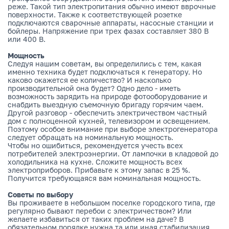
реже. Такой тип электропитания обычно имеют вврочные
поверхности. Также к соответствующей розетке
подключаются сварочные аппараты, насосные станции и
бойлеры. Напряжение при трех фазах составляет 380 В
или 400 В.
Мощность
Следуя нашим советам, вы определились с тем, какая
именно техника будет подключаться к генератору. Но
каково окажется ее количество? И насколько
производительной она будет? Одно дело - иметь
возможность зарядить на природе фотооборудование и
снабдить выездную съемочную бригаду горячим чаем.
Другой разговор - обеспечить электричеством частный
дом с полноценной кухней, телевизором и освещением.
Поэтому особое внимание при выборе электрогенератора
следует обращать на номинальную мощность.
Чтобы но ошибиться, рекомендуется учесть всех
потребителей электроэнергии. От лампочки в кладовой до
холодильника на кухне. Сложите мощность всех
электроприборов. Прибавьте к этому запас в 25 %.
Получится требующаяся вам номинальная мощность.
Советы по выбору
Вы проживаете в небольшом поселке городского типа, где
регулярно бывают перебои с электричеством? Или
желаете избавиться от таких проблем на даче? В
обязательном порядке нужна та или иная стабилизация