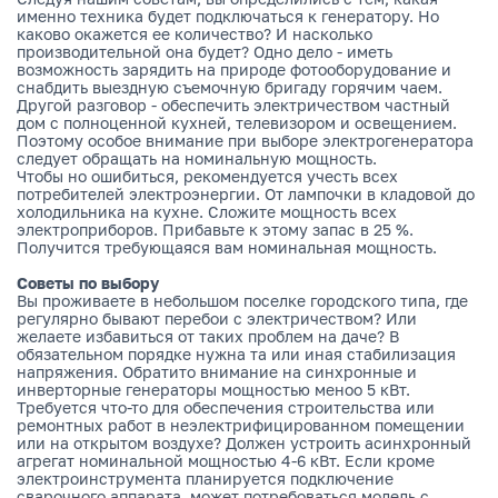
именно техника будет подключаться к генератору. Но
каково окажется ее количество? И насколько
производительной она будет? Одно дело - иметь
возможность зарядить на природе фотооборудование и
снабдить выездную съемочную бригаду горячим чаем.
Другой разговор - обеспечить электричеством частный
дом с полноценной кухней, телевизором и освещением.
Поэтому особое внимание при выборе электрогенератора
следует обращать на номинальную мощность.
Чтобы но ошибиться, рекомендуется учесть всех
потребителей электроэнергии. От лампочки в кладовой до
холодильника на кухне. Сложите мощность всех
электроприборов. Прибавьте к этому запас в 25 %.
Получится требующаяся вам номинальная мощность.
Советы по выбору
Вы проживаете в небольшом поселке городского типа, где
регулярно бывают перебои с электричеством? Или
желаете избавиться от таких проблем на даче? В
обязательном порядке нужна та или иная стабилизация
напряжения. Обратито внимание на синхронные и
инверторные генераторы мощностью меноо 5 кВт.
Требуется что-то для обеспечения строительства или
ремонтных работ в неэлектрифицированном помещении
или на открытом воздухе? Должен устроить асинхронный
агрегат номинальной мощностью 4-6 кВт. Если кроме
электроинструмента планируется подключение
сварочного аппарата, может потребоваться модель с