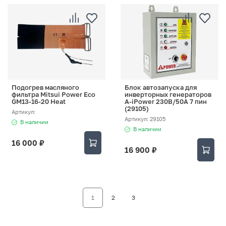
Подогрев масляного
Блок автозапуска для
фильтра Mitsui Power Eco
инверторных генераторов
GM13-16-20 Heat
A-iPower 230В/50А 7 пин
(29105)
Артикул:
Артикул: 29105
В наличии
В наличии
16 000 ₽
16 900 ₽
1
2
3