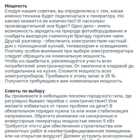
Мощность
Следуя нашим советам, вы определились с тем, какая
именно техника будет подключаться к генератору. Но
каково окажется ее количество? И насколько
производительной она будет? Одно дело - иметь
возможность зарядить на природе фотооборудование и
снабдить выездную съемочную бригаду горячим чаем.
Другой разговор - обеспечить электричеством частный
дом с полноценной кухней, телевизором и освещением.
Поэтому особое внимание при выборе электрогенератора
следует обращать на номинальную мощность.
Чтобы но ошибиться, рекомендуется учесть всех
потребителей электроэнергии. От лампочки в кладовой до
холодильника на кухне. Сложите мощность всех
электроприборов. Прибавьте к этому запас в 25 %.
Получится требующаяся вам номинальная мощность.
Советы по выбору
Вы проживаете в небольшом поселке городского типа, где
регулярно бывают перебои с электричеством? Или
желаете избавиться от таких проблем на даче? В
обязательном порядке нужна та или иная стабилизация
напряжения. Обратито внимание на синхронные и
инверторные генераторы мощностью меноо 5 кВт.
Требуется что-то для обеспечения строительства или
ремонтных работ в неэлектрифицированном помещении
или на открытом воздухе? Должен устроить асинхронный