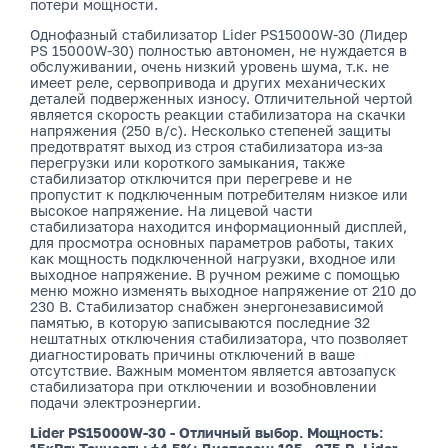
потери мощности.
Однофазный стабилизатор Lider PS15000W-30 (Лидер
PS 15000W-30) полностью автономен, не нуждается в
обслуживании, очень низкий уровень шума, т.к. не
имеет реле, сервопривода и других механических
деталей подверженных износу. Отличительной чертой
является скорость реакции стабилизатора на скачки
напряжения (250 в/с). Несколько степеней защиты
предотвратят выход из строя стабилизатора из-за
перегрузки или короткого замыкания, также
стабилизатор отключится при перегреве и не
пропустит к подключенным потребителям низкое или
высокое напряжение. На лицевой части
стабилизатора находится информационный дисплей,
для просмотра основных параметров работы, таких
как мощность подключенной нагрузки, входное или
выходное напряжение. В ручном режиме с помощью
меню можно изменять выходное напряжение от 210 до
230 В. Стабилизатор снабжен энергонезависимой
памятью, в которую записываются последние 32
нештатных отключения стабилизатора, что позволяет
диагностировать причины отключений в ваше
отсутствие. Важным моментом является автозапуск
стабилизатора при отключении и возобновлении
подачи электроэнергии.
Lider PS15000W-30 - Отличный выбор. Мощность: