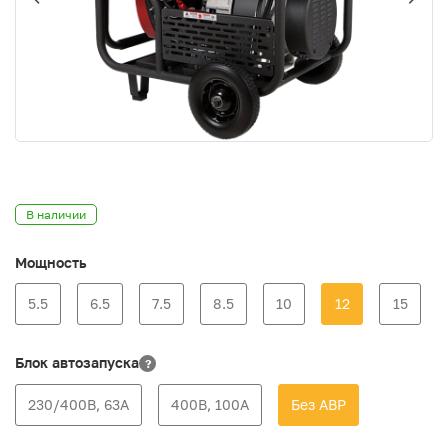
В наличии
Мощность
5.5
6.5
7.5
8.5
10
12
15
Блок автозапуска
?
230/400В, 63А
400В, 100А
Без АВР