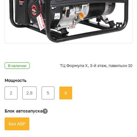
ТЦ Формула Х, 3-й этаж, павильон 10
В наличии
Мощность
2
2.8
5
6
Блок автозапуска
?
Без АВР