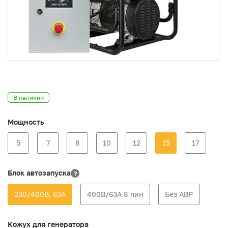
В наличии
Мощность
5
7
8
10
12
15
17
Блок автозапуска
?
230/400В, 63А
400В/63А 8 пин
Без АВР
Кожух для генератора