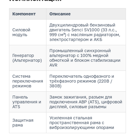
Компонент
Описание
Двухцилиндровый бензиновый
Силовой
двигатель Senci SV1000 (33 л.с.,
модуль
999 см³) с масляным радиатором,
электростартером и АКБ
Промышленный синхронный
Генератор
альтернатор с 100% медной
(Альтернатор)
обмоткой и блоком стабилизации
AVR
Система
Переключатель однофазного и
переключения
трёхфазного режимов (220В /
режимов
380В)
Панель
Замок зажигания, разъем для
управления и
подключения АВР (ATS), цифровой
ATS
дисплей, силовые разъемы
Усиленная стальная
Защитная
пространственная рама с
рама
виброизолирующими опорами