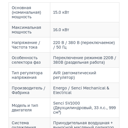
Основная
(номинальная)
15.0 кВт
мощность
Максимальная
16.0 кВт
мощность
Напряжение /
220 В / 380 В (переключаемое)
Частота тока
/ 50 Гц
Особенность
Переключение режимов 220В /
селектора фаз
380В (раздельная работа)
Тип регулятора
AVR (автоматический
напряжения
регулятор)
Производитель /
Energo / Senci Mechanical &
Фабрика
Electrical
Senci SV1000
Модель и тип
(Двухцилиндровый, 33 л.с., 999
двигателя
см³)
Система
Принудительная воздушная +
охлаждения
выносной масляный радиатор