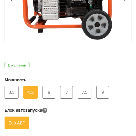
В наличии
Мощность
3.3
4.2
6
7
7.5
9
Блок автозапуска
?
Без АВР