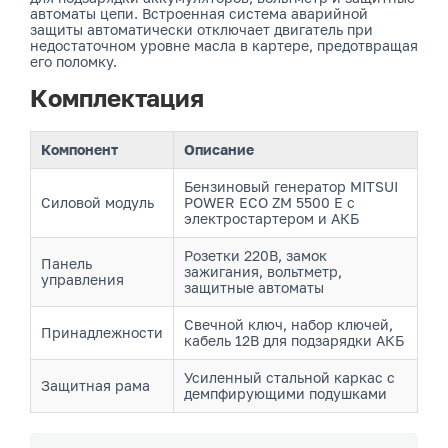
автоматы цепи. Встроенная система аварийной
защиты автоматически отключает двигатель при
недостаточном уровне масла в картере, предотвращая
его поломку.
Комплектация
Компонент
Описание
Бензиновый генератор MITSUI
Силовой модуль
POWER ECO ZM 5500 E с
электростартером и АКБ
Розетки 220В, замок
Панель
зажигания, вольтметр,
управления
защитные автоматы
Свечной ключ, набор ключей,
Принадлежности
кабель 12В для подзарядки АКБ
Усиленный стальной каркас с
Защитная рама
демпфирующими подушками