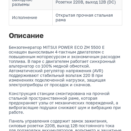
Розетки 220В, выход 12В (DC)
разъемы
Открытая прочная стальная
Исполнение
рама
Описание
Бензогенератор MITSUI POWER ECO ZM 5500 E
оснащен выносливым 4-тактным двигателем с
повышенным моторесурсом и экономичным расходом
топлива. В паре с двигателем работает синхронный
альтернатор со 100% медной обмоткой.
Автоматический регулятор напряжения (AVR)
поддерживают стабильный вольтаж 220 В при
изменениях подключенной нагрузки, защищая
электроприборы от просадок и скачков.
Конструкция станции смонтирована на прочной
стальной пространственной раме, которая
предохраняет узлы от механических повреждений, а
виброгасящие подушки снижают шум и вибрацию при
работе.
Панель управления содержит замок зажигания,
силовые розетки 220В, выход 12В постоянного тока
для подзарядки аккумуляторов, вольтметр и защитные