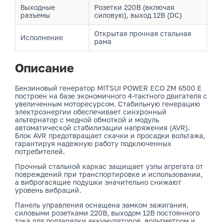
Выходные
Розетки 220В (включая
разъемы
силовую), выход 12В (DC)
Открытая прочная стальная
Исполнение
рама
Описание
Бензиновый генератор MITSUI POWER ECO ZM 6500 E
построен на базе экономичного 4-тактного двигателя с
увеличенным моторесурсом. Стабильную генерацию
электроэнергии обеспечивает синхронный
альтернатор с медной обмоткой и модуль
автоматической стабилизации напряжения (AVR).
Блок AVR предотвращает скачки и просадки вольтажа,
гарантируя надежную работу подключенных
потребителей.
Прочный стальной каркас защищает узлы агрегата от
повреждений при транспортировке и использовании,
а виброгасящие подушки значительно снижают
уровень вибраций.
Панель управления оснащена замком зажигания,
силовыми розетками 220В, выходом 12В постоянного
тока для подзарядки аккумуляторов, вольтметром и