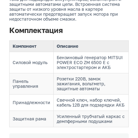
защитными автоматами цепи. Встроенная система
защиты от низкого уровня масла в картере
автоматически предотвращает запуск мотора при
недостаточном объеме смазки.
Комплектация
Компонент
Описание
Бензиновый генератор MITSUI
Силовой модуль
POWER ECO ZM 6500 E с
электростартером и АКБ
Розетки 220В, замок
Панель
зажигания, вольтметр,
управления
защитные автоматы
Свечной ключ, набор ключей,
Принадлежности
кабель 12В для подзарядки АКБ
Усиленный трубчатый каркас с
Защитная рама
демпферными подушками