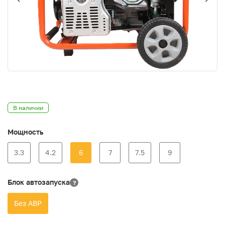
В наличии
Мощность
3.3
4.2
6
7
7.5
9
Блок автозапуска
?
Без АВР