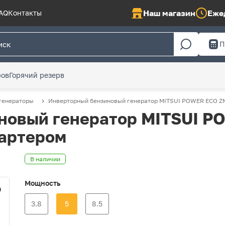
Наш магазин
Ежед
AQ
Контакты
П
ров
Горячий резерв
генераторы
Инверторный бензиновый генератор MITSUI POWER ECO ZM 
новый генератор MITSUI P
тартером
В наличии
Мощность
3.8
5
8.5