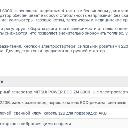
 6000 iU оснащена надежным 4-тактным бензиновым двигателе
ратор обеспечивает высокую стабильность напряжения без ска
ие: компьютеры, газовые котлы, телевизоры и медицинские п
 регулирует обороты двигателя в зависимости от подключенн
 снижаются, что позволяет значительно экономить топливо, у
зажигания, кнопкой электростартера, силовыми розетками 22
ла. Для подстраховки предусмотрен ручной стартер.
ие
рный генератор MITSUI POWER ECO ZM 6000 iU с электростарт
 220В, замок зажигания, переключатель ECO-режима, световые
лючей, свечной ключ, кабель 12В для подзарядки АКБ
 каркас с виброгасящими опорами