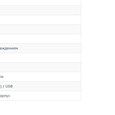
лаждением
ля
) / USB
корпус