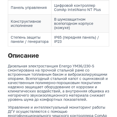
Цифровой контроллер
Панель управления
ComAp InteliNano NT Plus
В шумозащитном
Конструктивное
всепогодном корпусе
исполнение
(кожухе)
Степень защиты
IP65 (передняя панель) /
панели / генератора
IP23
Описание
Дизельная электростанция Energo YM36/230-S
смонтирована на прочной стальной раме со
встроенным топливным баком и виброизолирующими
опорами. Всепогодный стальной капот с оцинковкой и
качественным полимерно-порошковым покрытием
надежно защищает оборудование от коррозии и
климатических воздействий, а внутренняя обшивка из
негорючего звукоизоляционного материала снижает
уровень шума до комфортных показателей.
Управление и интеллектуальный мониторинг работы
ДГУ осуществляются с помощью
многофункционального чешского контроллера ComAp