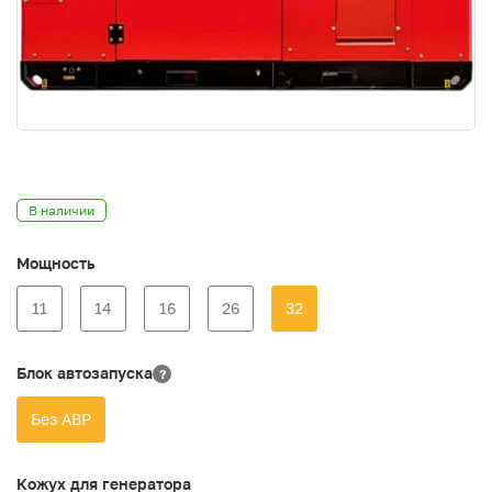
В наличии
Мощность
11
14
16
26
32
Блок автозапуска
?
Без АВР
Кожух для генератора