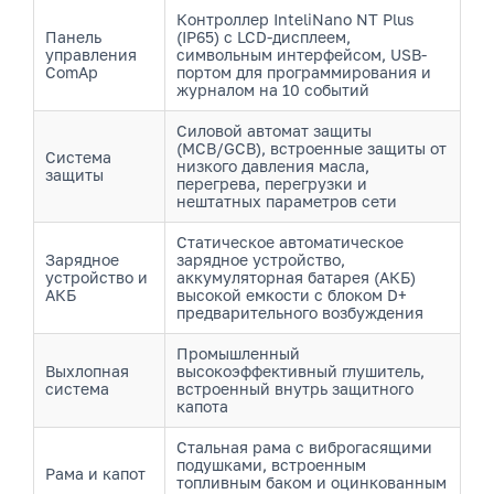
Контроллер InteliNano NT Plus
Панель
(IP65) с LCD-дисплеем,
управления
символьным интерфейсом, USB-
ComAp
портом для программирования и
журналом на 10 событий
Силовой автомат защиты
(MCB/GCB), встроенные защиты от
Система
низкого давления масла,
защиты
перегрева, перегрузки и
нештатных параметров сети
Статическое автоматическое
Зарядное
зарядное устройство,
устройство и
аккумуляторная батарея (АКБ)
АКБ
высокой емкости с блоком D+
предварительного возбуждения
Промышленный
Выхлопная
высокоэффективный глушитель,
система
встроенный внутрь защитного
капота
Стальная рама с виброгасящими
подушками, встроенным
Рама и капот
топливным баком и оцинкованным