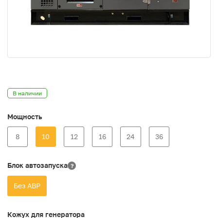
В наличии
Мощность
8
10
12
16
24
36
Блок автозапуска
?
Без АВР
Кожух для генератора