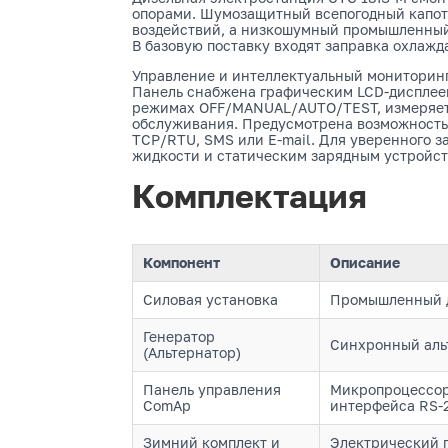
опорами. Шумозащитный всепогодный капот
воздействий, а низкошумный промышленный 
В базовую поставку входят заправка охлажд
Управление и интеллектуальный мониторинг
Панель снабжена графическим LCD-дисплее
режимах OFF/MANUAL/AUTO/TEST, измеряет п
обслуживания. Предусмотрена возможность и
TCP/RTU, SMS или E-mail. Для уверенного 
жидкости и статическим зарядным устройст
Комплектация
Компонент
Описание
Силовая установка
Промышленный д
Генератор
Синхронный альт
(Альтернатор)
Панель управления
Микропроцессорн
ComAp
интерфейса RS-
Зимний комплект и
Электрический п