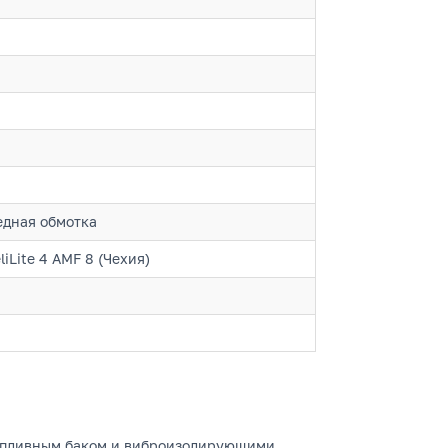
едная обмотка
Lite 4 AMF 8 (Чехия)
топливным баком и виброизолирующими