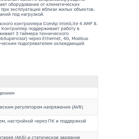
ет оборудование от климатических
при эксплуатации вблизи жилых объектов.
аний под нагрузкой.
ого контроллера ComAp InteliLite 4 AMF 8.
 Контроллер поддерживает работу в
живает 3 таймера технического
Supervisor) через Ethernet, 4G, Modbus
рическим подогревателем охлаждающей
дением
ческим регулятором напряжения (AVR)
еем, настройкой через ПК и поддержкой
тарея (АКБ) и статическое зарядное