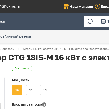
Наш магазин
Ежед
AQ
Контакты
П
ров
Горячий резерв
енераторы
Дизельный генератор CTG 18IS-M 16 кВт с электростартеро
р CTG 18IS-M 16 кВт с эле
В наличии
Мощность
16
25
32
Блок автозапуска
?