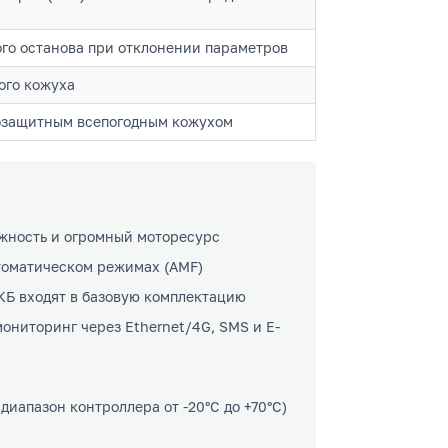
го останова при отклонении параметров
ого кожуха
мозащитным всепогодным кожухом
жность и огромный моторесурс
втоматическом режимах (AMF)
КБ входят в базовую комплектацию
ниторинг через Ethernet/4G, SMS и E-
апазон контроллера от -20°C до +70°C)