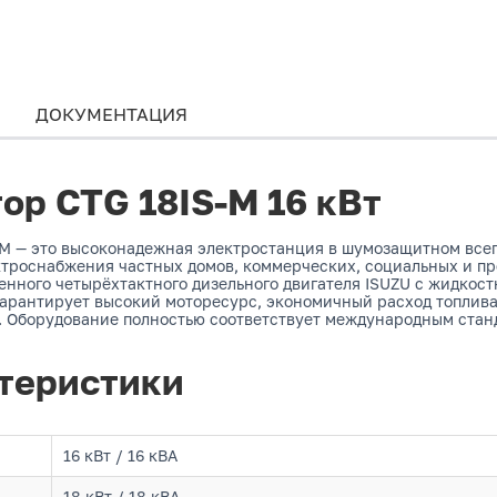
ДОКУМЕНТАЦИЯ
ор CTG 18IS-M 16 кВт
M — это высоконадежная электростанция в шумозащитном всеп
ктроснабжения частных домов, коммерческих, социальных и пр
енного четырёхтактного дизельного двигателя ISUZU с жидкос
 гарантирует высокий моторесурс, экономичный расход топлив
 Оборудование полностью соответствует международным станд
теристики
16 кВт / 16 кВА
18 кВт / 18 кВА