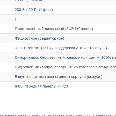
230 В / 50 Гц (1 фаза)
1
Промышленный дизельный ISUZU (Япония)
Жидкостное (радиаторное)
Электростарт (12 В) / Поддержка АВР (автозапуск)
Синхронный, бесщёточный, класс изоляции H, 100% м
Цифровой микропроцессорный контроллер ComAp Inteli
В шумозащитном всепогодном корпусе (кожухе)
IP65 (передняя панель) / IP23
нтирована на прочной стальной опорной раме со встроенным 