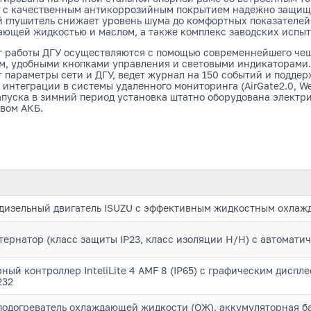
 с качественным антикоррозийным покрытием надежно защища
глушитель снижает уровень шума до комфортных показателей 
ающей жидкостью и маслом, а также комплекс заводских испыт
 работы ДГУ осуществляются с помощью современнейшего чешск
м, удобными кнопками управления и световыми индикаторами.
араметры сети и ДГУ, ведет журнал на 150 событий и поддер
нтеграции в системы удаленного мониторинга (AirGate2.0, Web
запуска в зимний период установка штатно оборудована элект
вом АКБ.
изельный двигатель ISUZU с эффективным жидкостным охлаж
ернатор (класс защиты IP23, класс изоляции H/H) с автомати
ый контроллер InteliLite 4 AMF 8 (IP65) с графическим диспл
232
одогреватель охлаждающей жидкости (ОЖ), аккумуляторная ба