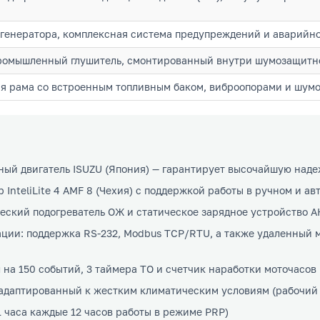
генератора, комплексная система предупреждений и аварийно
омышленный глушитель, смонтированный внутри шумозащитн
ая рама со встроенным топливным баком, виброопорами и шу
ый двигатель ISUZU (Япония) — гарантирует высочайшую наде
InteliLite 4 AMF 8 (Чехия) с поддержкой работы в ручном и а
ческий подогреватель ОЖ и статическое зарядное устройство А
ии: поддержка RS-232, Modbus TCP/RTU, а также удаленный мо
на 150 событий, 3 таймера ТО и счетчик наработки моточасов
даптированный к жестким климатическим условиям (рабочий ди
1 часа каждые 12 часов работы в режиме PRP)