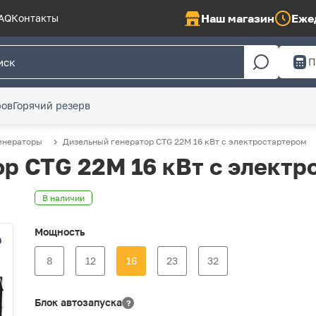
Наш магазин
Ежед
AQ
Контакты
П
ров
Горячий резерв
енераторы
Дизельный генератор CTG 22M 16 кВт с электростартером
р CTG 22M 16 кВт с электр
В наличии
Мощность
8
12
16
23
32
Блок автозапуска
?