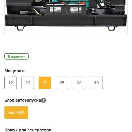
В наличии
Мощность
12
16
22
25
32
40
Блок автозапуска
?
Без АВР
Кожух для генератора