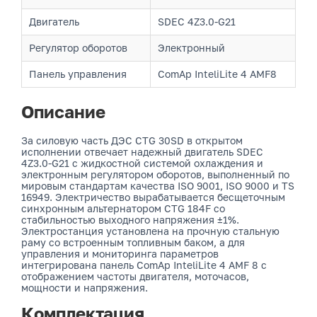
Двигатель
SDEC 4Z3.0-G21
Регулятор оборотов
Электронный
Панель управления
ComAp InteliLite 4 AMF8
Описание
За силовую часть ДЭС CTG 30SD в открытом
исполнении отвечает надежный двигатель SDEC
4Z3.0-G21 с жидкостной системой охлаждения и
электронным регулятором оборотов, выполненный по
мировым стандартам качества ISO 9001, ISO 9000 и TS
16949. Электричество вырабатывается бесщеточным
синхронным альтернатором CTG 184F со
стабильностью выходного напряжения ±1%.
Электростанция установлена на прочную стальную
раму со встроенным топливным баком, а для
управления и мониторинга параметров
интегрирована панель ComAp InteliLite 4 AMF 8 с
отображением частоты двигателя, моточасов,
мощности и напряжения.
Комплектация