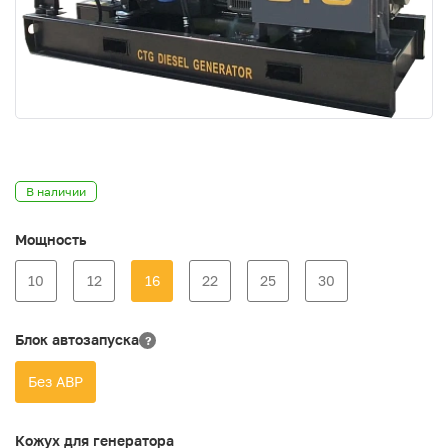
В наличии
Мощность
10
12
16
22
25
30
Блок автозапуска
?
Без АВР
Кожух для генератора