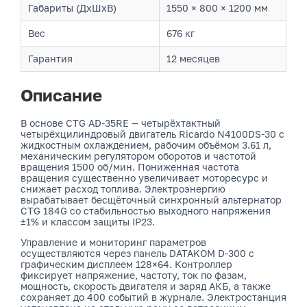
Габариты (ДхШхВ)
1550 × 800 × 1200 мм
Вес
676 кг
Гарантия
12 месяцев
Описание
В основе CTG AD-35RE — четырёхтактный
четырёхцилиндровый двигатель Ricardo N4100DS-30 с
жидкостным охлаждением, рабочим объёмом 3.61 л,
механическим регулятором оборотов и частотой
вращения 1500 об/мин. Пониженная частота
вращения существенно увеличивает моторесурс и
снижает расход топлива. Электроэнергию
вырабатывает бесщёточный синхронный альтернатор
CTG 184G со стабильностью выходного напряжения
±1% и классом защиты IP23.
Управление и мониторинг параметров
осуществляются через панель DATAKOM D-300 с
графическим дисплеем 128×64. Контроллер
фиксирует напряжение, частоту, ток по фазам,
мощность, скорость двигателя и заряд АКБ, а также
сохраняет до 400 событий в журнале. Электростанция