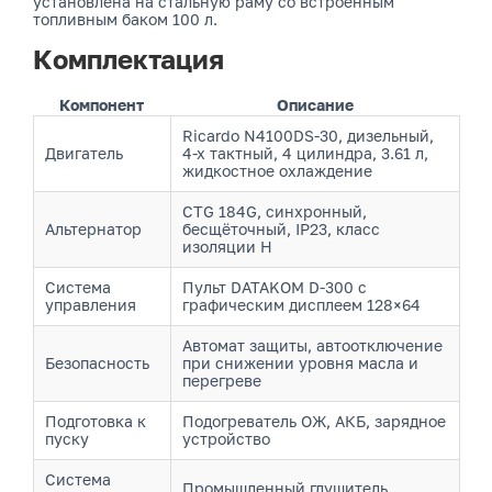
установлена на стальную раму со встроенным
топливным баком 100 л.
Комплектация
Компонент
Описание
Ricardo N4100DS-30, дизельный,
Двигатель
4-х тактный, 4 цилиндра, 3.61 л,
жидкостное охлаждение
CTG 184G, синхронный,
Альтернатор
бесщёточный, IP23, класс
изоляции H
Система
Пульт DATAKOM D-300 с
управления
графическим дисплеем 128×64
Автомат защиты, автоотключение
Безопасность
при снижении уровня масла и
перегреве
Подготовка к
Подогреватель ОЖ, АКБ, зарядное
пуску
устройство
Система
Промышленный глушитель