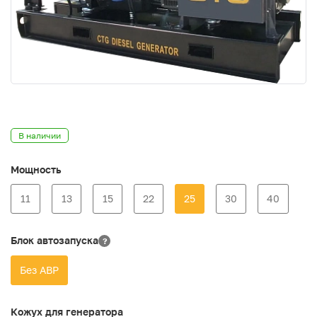
В наличии
Мощность
11
13
15
22
25
30
40
Блок автозапуска
?
Без АВР
Кожух для генератора