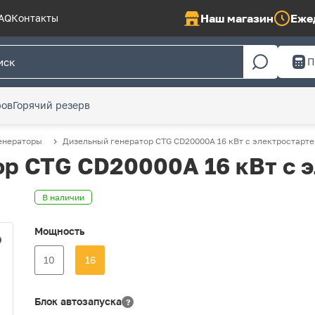
Наш магазин
Ежед
AQ
Контакты
П
ров
Горячий резерв
енераторы
Дизельный генератор CTG CD20000A 16 кВт с электростарт
р CTG CD20000A 16 кВт с 
В наличии
Мощность
10
16
Блок автозапуска
?