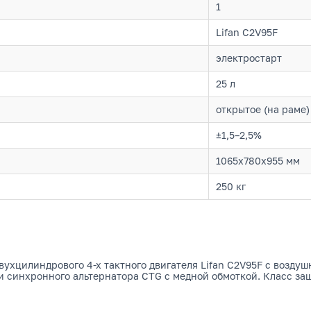
1
Lifan C2V95F
электростарт
25 л
открытое (на раме)
±1,5–2,5%
1065x780x955 мм
250 кг
вухцилиндрового 4-х тактного двигателя Lifan C2V95F с возд
и синхронного альтернатора CTG с медной обмоткой. Класс защ