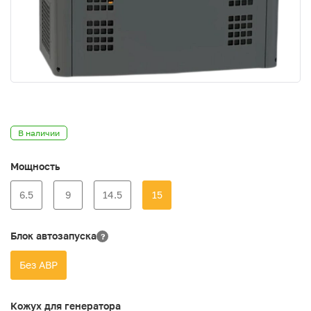
В наличии
Мощность
6.5
9
14.5
15
Блок автозапуска
?
Без АВР
Кожух для генератора