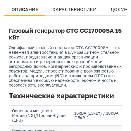
ОПИСАНИЕ
ХАРАКТЕРИСТИКИ
ДОКУМЕ
Газовый генератор CTG CG17000SA 15
кВт
Однофазный газовый генератор CTG CG17000SA — это
надежная электростанция в шумозащитном стальном
кожухе, предназначенная для организации
автономного и резервного электроснабжения
загородных домов, коммерческих и производственных
объектов. Модель спроектирована с возможностью
работы на природном (NG) и сжиженном (LPG) газе,
обеспечивая высокую надежность, экономичность и
безопасность эксплуатации.
Технические характеристики
Основная мощность |
16кВА (13кВт) / 18кВА
Метан (NG)/Пропан-бутан
(15кВт)
(LPG)
Резервная мощность |