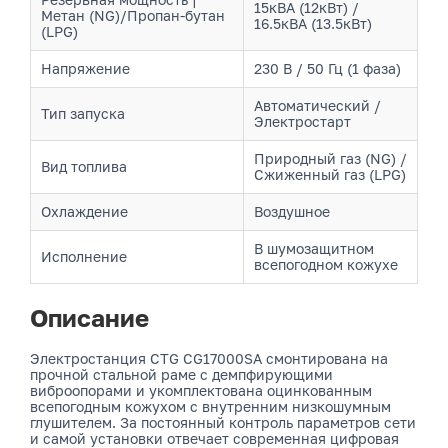
15кВА (12кВт) /
Метан (NG)/Пропан-бутан
16.5кВА (13.5кВт)
(LPG)
Напряжение
230 В / 50 Гц (1 фаза)
Автоматический /
Тип запуска
Электростарт
Природный газ (NG) /
Вид топлива
Сжиженный газ (LPG)
Охлаждение
Воздушное
В шумозащитном
Исполнение
всепогодном кожухе
Описание
Электростанция CTG CG17000SA смонтирована на
прочной стальной раме с демпфирующими
виброопорами и укомплектована оцинкованным
всепогодным кожухом с внутренним низкошумным
глушителем. За постоянный контроль параметров сети
и самой установки отвечает современная цифровая