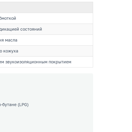
обмоткой
ндикацией состояний
ня масла
о кожуха
им звукоизоляционным покрытием
-бутане (LPG)