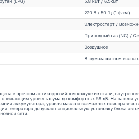
бутан (LPG)
5.8 кВт / 6.5кВт
220 В / 50 Гц (1 фаза)
Электростарт / Возможн
Природный газ (NG) / С
Воздушное
В шумозащитном всепог
ещена в прочном антикоррозийном кожухе из стали, внутрення
снижающим уровень шума до комфортных 58 дБ. На панели уп
ояния аккумулятора, уровня масла и возможных неисправност
ция генератора допускает опциональную установку блока автом
новной сети.