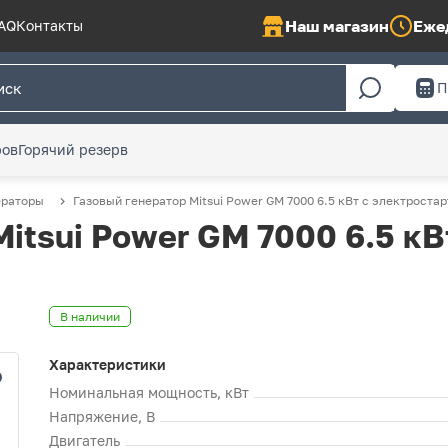
Наш магазин
Ежед
AQ
Контакты
П
ров
Горячий резерв
ераторы
Газовый генератор Mitsui Power GM 7000 6.5 кВт с электроста
itsui Power GM 7000 6.5 кВ
В наличии
Характеристики
Номинальная мощность, кВт
Напряжение, В
Двигатель