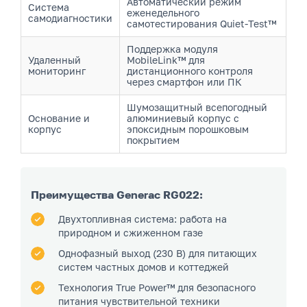
Автоматический режим
Система
еженедельного
самодиагностики
самотестирования Quiet-Test™
Поддержка модуля
Удаленный
MobileLink™ для
мониторинг
дистанционного контроля
через смартфон или ПК
Шумозащитный всепогодный
Основание и
алюминиевый корпус с
корпус
эпоксидным порошковым
покрытием
Преимущества Generac RG022:
Двухтопливная система: работа на
природном и сжиженном газе
Однофазный выход (230 В) для питающих
систем частных домов и коттеджей
Технология True Power™ для безопасного
питания чувствительной техники