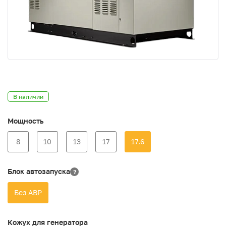
В наличии
Мощность
8
10
13
17
17.6
Блок автозапуска
?
Без АВР
Кожух для генератора