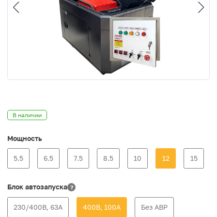
В наличии
Мощность
5.5
6.5
7.5
8.5
10
12
15
Блок автозапуска
?
230/400В, 63А
400В, 100А
Без АВР