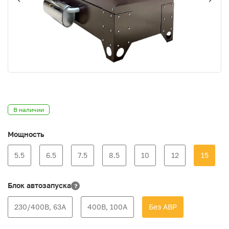
В наличии
Мощность
5.5
6.5
7.5
8.5
10
12
15
Блок автозапуска
?
230/400В, 63А
400В, 100А
Без АВР