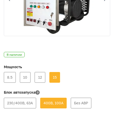
В наличии
Мощность
8.5
10
12
15
Блок автозапуска
?
230/400В, 63А
400В, 100А
Без АВР