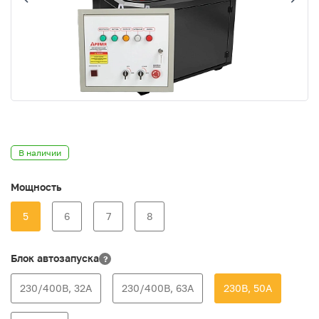
В наличии
Мощность
5
6
7
8
Блок автозапуска
?
230/400В, 32А
230/400В, 63А
230В, 50А