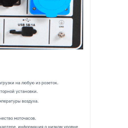
рузки на любую из розеток.
торной установки.
мпературы воздуха.
чество моточасов.
 картере, информация о низком уровне