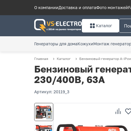
О компании
Доставка и оплата
Фото монтажей
F
Каталог
Генераторы для дома
Кожухи
Монтаж генерато
Главная
Каталог
Бензиновый генератор A-iPow
Бензиновый генерат
230/400В, 63А
Артикул: 20119_3