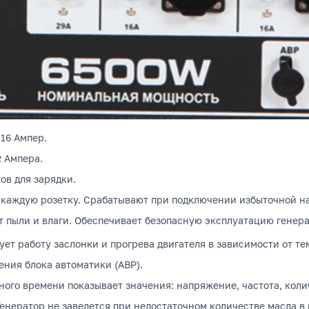
/16 Ампер.
2 Ампера.
ов для зарядки.
 каждую розетку.
Срабатывают при подключении избыточной наг
т пыли и влаги.
Обеспечивает безопасную эксплуатацию генера
ет работу заслонки и прогрева двигателя в зависимости от те
ния блока автоматики (АВР).
ого времени показывает значения: напряжение, частота, коли
енератор не заведется при недостаточном количестве масла в