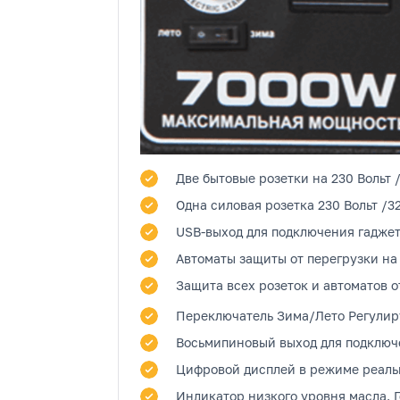
Две бытовые розетки
на 230 Вольт 
Одна силовая розетка
230 Вольт /3
USB-выход
для подключения гаджет
Автоматы защиты от перегрузки на
Защита всех розеток и автоматов о
Переключатель Зима/Лето
Регулиру
Восьмипиновый выход
для подключе
Цифровой дисплей
в режиме реальн
Индикатор низкого уровня масла.
Г