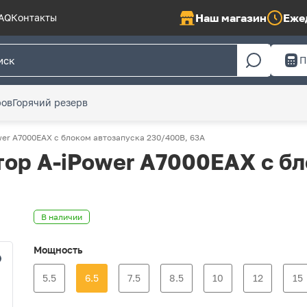
Наш магазин
Ежед
AQ
Контакты
П
ров
Горячий резерв
er A7000EAX с блоком автозапуска 230/400В, 63А
ор A-iPower A7000EAX с бл
В наличии
Мощность
5.5
6.5
7.5
8.5
10
12
15