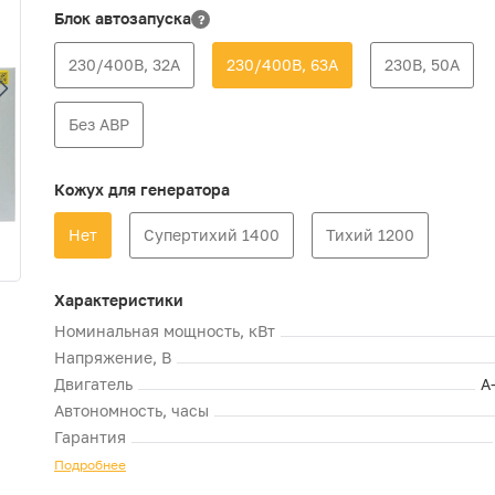
Блок автозапуска
?
230/400В, 32А
230/400В, 63А
230В, 50А
Без АВР
Кожух для генератора
Нет
Супертихий 1400
Тихий 1200
Характеристики
Номинальная мощность, кВт
Напряжение, В
Двигатель
A
Автономность, часы
Гарантия
Подробнее