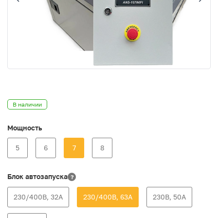
В наличии
Мощность
5
6
7
8
Блок автозапуска
?
230/400В, 32А
230/400В, 63А
230В, 50А