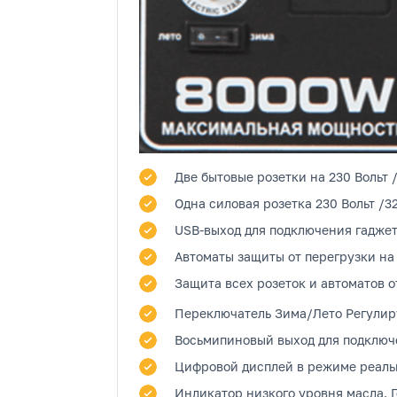
Две бытовые розетки
на 230 Вольт 
Одна силовая розетка
230 Вольт /3
USB-выход
для подключения гаджет
Автоматы защиты от перегрузки на
Защита всех розеток и автоматов о
Переключатель Зима/Лето
Регулиру
Восьмипиновый выход
для подключе
Цифровой дисплей
в режиме реальн
Индикатор низкого уровня масла.
Г