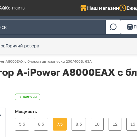
Наш магазин
Ежед
AQ
Контакты
П
ров
Горячий резерв
er A8000EAX с блоком автозапуска 230/400В, 63А
ор A-iPower A8000EAX с б
В наличии
Мощность
5.5
6.5
7.5
8.5
10
12
15