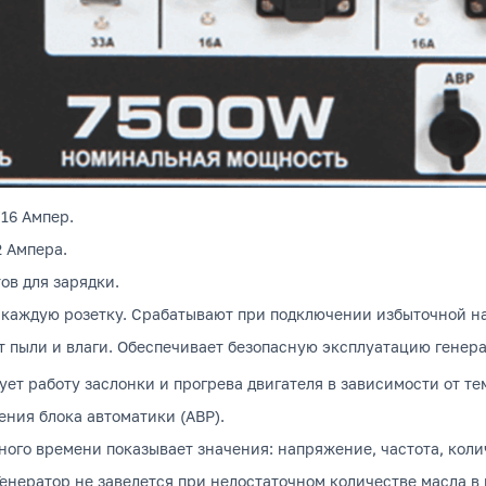
/16 Ампер.
2 Ампера.
ов для зарядки.
 каждую розетку.
Срабатывают при подключении избыточной наг
т пыли и влаги.
Обеспечивает безопасную эксплуатацию генера
ет работу заслонки и прогрева двигателя в зависимости от те
ния блока автоматики (АВР).
ого времени показывает значения: напряжение, частота, коли
енератор не заведется при недостаточном количестве масла в