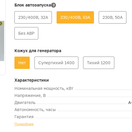
Блок автозапуска
?
230/400В, 32А
230/400В, 63А
230В, 50А
Без АВР
Кожух для генератора
Нет
Супертихий 1400
Тихий 1200
Характеристики
Номинальная мощность, кВт
Напряжение, В
Двигатель
A
Автономность, часы
Гарантия
Подробнее