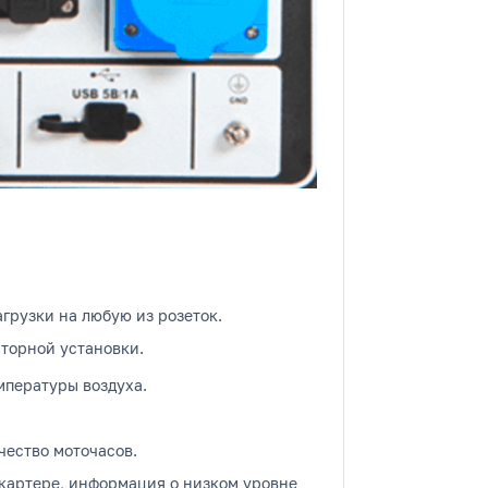
рузки на любую из розеток.
торной установки.
мпературы воздуха.
чество моточасов.
 картере, информация о низком уровне