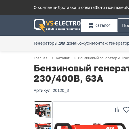
О компании
Доставка и оплата
Фото монтажей
F
Каталог
Генераторы для дома
Кожухи
Монтаж генерато
Главная
Каталог
Бензиновый генератор A-iPow
Бензиновый генерат
230/400В, 63А
Артикул: 20120_3