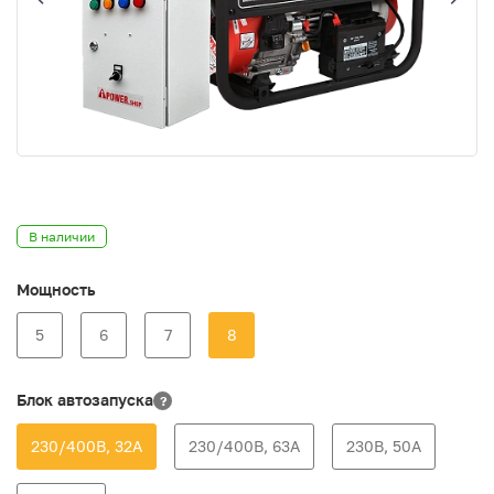
В наличии
Мощность
5
6
7
8
Блок автозапуска
?
230/400В, 32А
230/400В, 63А
230В, 50А