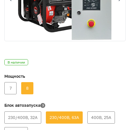
В наличии
Мощность
7
8
Блок автозапуска
?
230/400В, 32А
230/400В, 63А
400В, 25А