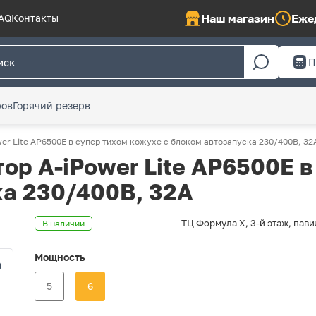
Наш магазин
Ежед
AQ
Контакты
П
ров
Горячий резерв
er Lite AP6500E в супер тихом кожухе с блоком автозапуска 230/400В, 32
ор A-iPower Lite AP6500E в
ка 230/400В, 32А
ТЦ Формула Х, 3-й этаж, пави
В наличии
Мощность
5
6