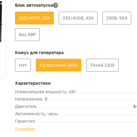
Блок автозапуска
?
230/400В, 32А
230/400В, 63А
230В, 50А
Без АВР
Кожух для генератора
Нет
Супертихий 1400
Тихий 1200
Характеристики
Номинальная мощность, кВт
Напряжение, В
Двигатель
A
Автономность, часы
Гарантия
Подробнее