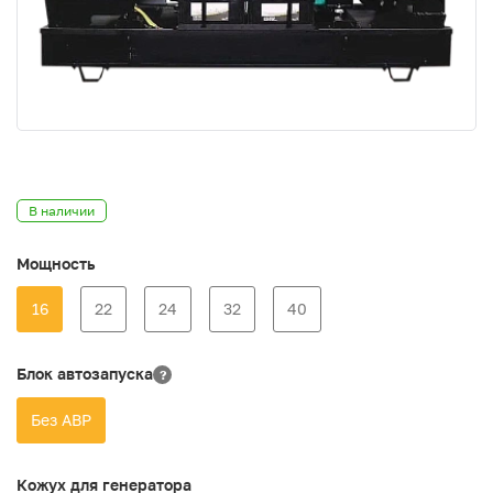
В наличии
Мощность
16
22
24
32
40
Блок автозапуска
?
Без АВР
Кожух для генератора