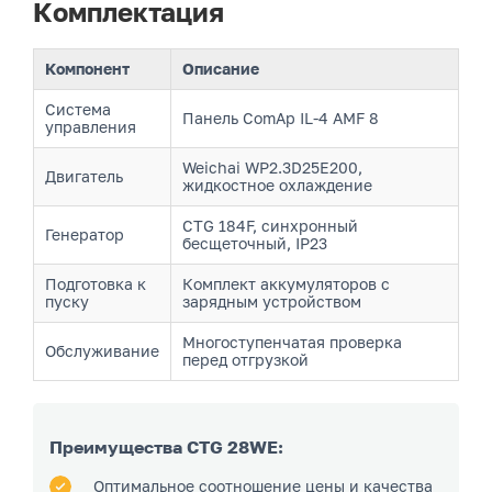
Комплектация
Компонент
Описание
Система
Панель ComAp IL-4 AMF 8
управления
Weichai WP2.3D25E200,
Двигатель
жидкостное охлаждение
CTG 184F, синхронный
Генератор
бесщеточный, IP23
Подготовка к
Комплект аккумуляторов с
пуску
зарядным устройством
Многоступенчатая проверка
Обслуживание
перед отгрузкой
Преимущества CTG 28WE:
Оптимальное соотношение цены и качества