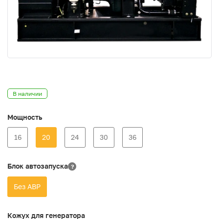
В наличии
Мощность
16
20
24
30
36
Блок автозапуска
?
Без АВР
Кожух для генератора