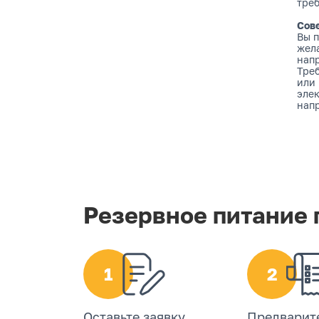
тре
Сов
Вы п
жела
нап
Тре
или 
эле
напр
Резервное питание 
1
2
Оставьте заявку
Предварит