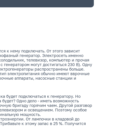
ся к нему подключать. От этого зависит
днофазный генератор. Электросеть именно
холодильник, телевизор, компьютер и прочая
с генератором могут достигаться 230 В). Одну
ектрогенераторы распространены больше.
 тип электропитания обычно имеют вврочные
рочные аппараты, насосные станции и
ка будет подключаться к генератору. Но
 будет? Одно дело - иметь возможность
очную бригаду горячим чаем. Другой разговор
телевизором и освещением. Поэтому особое
минальную мощность.
троэнергии. От лампочки в кладовой до
рибавьте к этому запас в 25 %. Получится