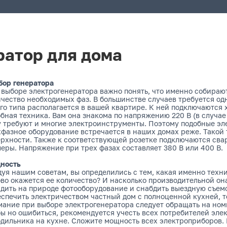
ратор для дома
бор генератора
выборе электрогенератора важно понять, что именно собирают
чество необходимых фаз. В большинстве случаев требуется о
го типа располагается в вашей квартире. К ней подключаются 
бная техника. Вам она знакома по напряжению 220 В (в случае 
у требуют и многие электроинструменты. Поэтому подобные эл
хфазное оборудование встречается в наших домах реже. Такой
ерхности. Также к соответствующей розетке подключаются сва
еры. Напряжение при трех фазах составляет 380 В или 400 В.
ность
уя нашим советам, вы определились с тем, какая именно техни
во окажется ее количество? И насколько производительной она
дить на природе фотооборудование и снабдить выездную съем
еспечить электричеством частный дом с полноценной кухней, 
мание при выборе электрогенератора следует обращать на но
ы но ошибиться, рекомендуется учесть всех потребителей элек
дильника на кухне. Сложите мощность всех электроприборов. П