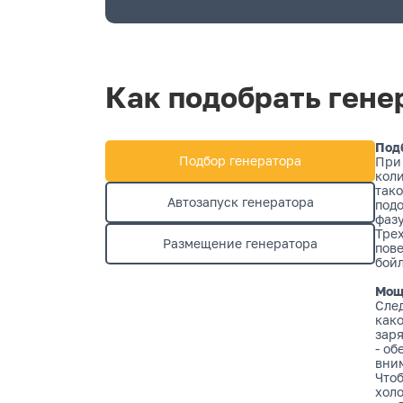
Как подобрать гене
Под
Подбор генератора
При 
коли
тако
Автозапуск генератора
подо
фаз
Тре
Размещение генератора
пов
бойл
Мощ
След
како
заря
- об
вни
Чтоб
холо