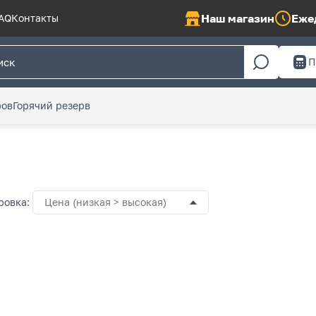
Наш магазин
Ежед
AQ
Контакты
П
ров
Горячий резерв
ровка:
Цена (низкая > высокая)