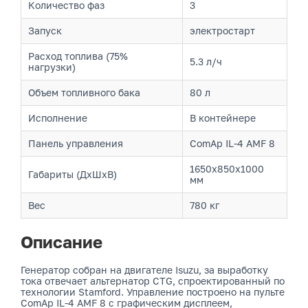
Количество фаз
3
Запуск
электростарт
Расход топлива (75%
5.3 л/ч
нагрузки)
Объем топливного бака
80 л
Исполнение
В контейнере
Панель управления
ComAp IL-4 AMF 8
1650x850x1000
Габариты (ДхШхВ)
мм
Вес
780 кг
Описание
Генератор собран на двигателе Isuzu, за выработку
тока отвечает альтернатор CTG, спроектированный по
технологии Stamford. Управление построено на пульте
ComAp IL-4 AMF 8 с графическим дисплеем,