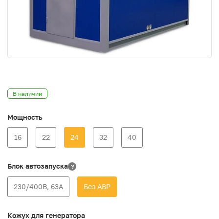
В наличии
Мощность
16
22
24
32
40
Блок автозапуска
?
230/400В, 63А
Без АВР
Кожух для генератора