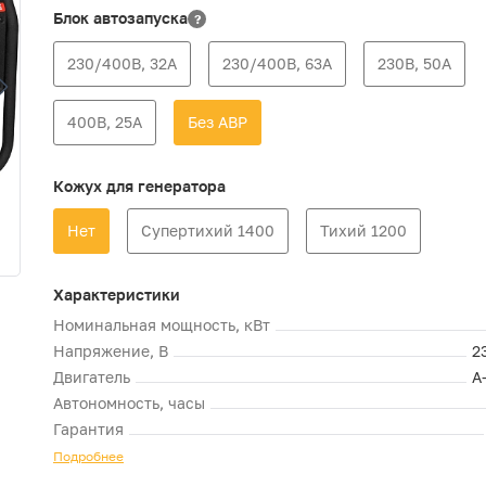
Блок автозапуска
?
230/400В, 32А
230/400В, 63А
230В, 50А
400В, 25А
Без АВР
Кожух для генератора
Нет
Супертихий 1400
Тихий 1200
Характеристики
Номинальная мощность, кВт
Напряжение, В
2
Двигатель
A
Автономность, часы
Гарантия
Подробнее