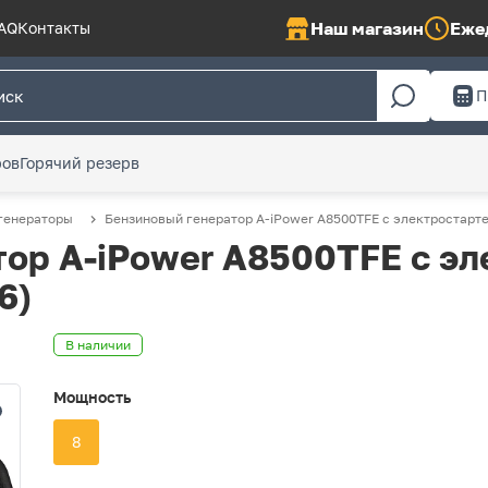
Наш магазин
Ежед
AQ
Контакты
П
ров
Горячий резерв
генераторы
Бензиновый генератор A-iPower A8500TFE с электростартер
ор A-iPower A8500TFE с эл
6)
В наличии
Мощность
8