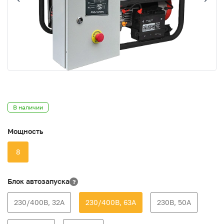
В наличии
Мощность
8
Блок автозапуска
?
230/400В, 32А
230/400В, 63А
230В, 50А