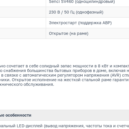
Senci SV460 (одноцилиндровый)
230 В / 50 Гц (однофазный)
Электростарт (поддержка АВР)
Открытое (на раме)
но сочетает в себе солидный запас мощности в 8 кВт и компа
о снабжения большинства бытовых приборов в доме, включая н
 в связке с автоматическим регулятором напряжения (AVR) сгл
оники. Открытое исполнение на жесткой стальной раме гаран
ехнического обслуживания.
е особенности
льный LED-дисплей (вывод напряжения, частоты тока и счетч