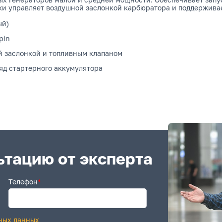
ки управляет воздушной заслонкой карбюратора и поддерживае
ый)
pin
й заслонкой и топливным клапаном
яд стартерного аккумулятора
ьтацию от эксперта
Телефон
*
ных данных