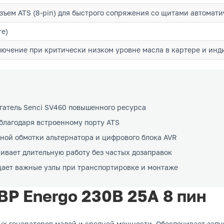
ъем ATS (8-pin) для быстрого сопряжения со щитами автомати
те)
ючение при критически низком уровне масла в картере и инд
атель Senci SV460 повышенного ресурса
 благодаря встроенному порту ATS
дной обмотки альтернатора и цифрового блока AVR
ивает длительную работу без частых дозаправок
ает важные узлы при транспортировке и монтаже
ВР Energo 230В 25А 8 пин
ых генераторов малой и средней мощности. Обеспечивает запу