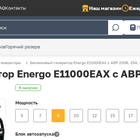
Наш магазин
Ежед
AQ
Контакты
П
ров
Горячий резерв
генераторы
Бензиновый генератор Energo E11000EAX с АВР 230В, 25А, 
ор Energo E11000EAX с АВР 
В наличии
Мощность
5
7
8
10
12
15
17
Блок автозапуска
?