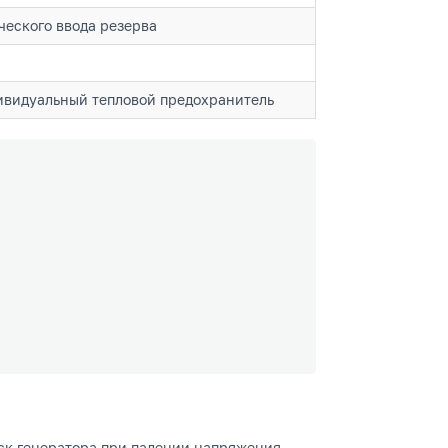
ческого ввода резерва
ивидуальный тепловой предохранитель
ск генератора при падении напряжения,