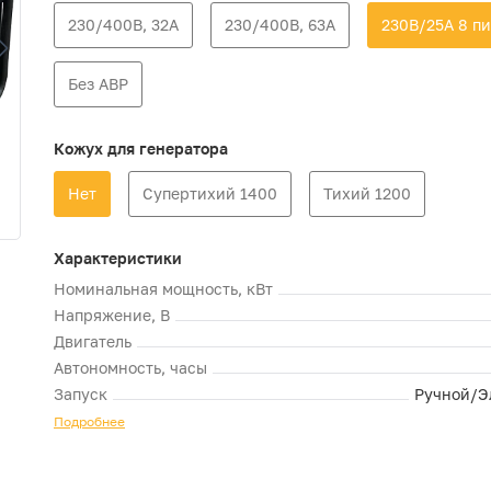
230/400В, 32А
230/400В, 63А
230В/25А 8 п
Без АВР
Кожух для генератора
Нет
Супертихий 1400
Тихий 1200
Характеристики
Номинальная мощность, кВт
Напряжение, В
Двигатель
Автономность, часы
Запуск
Ручной/Э
Подробнее