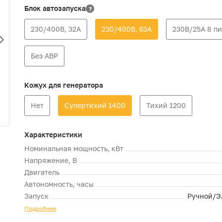
Блок автозапуска
?
230/400В, 32А
230/400В, 63А
230В/25А 8 п
Без АВР
Кожух для генератора
Нет
Супертихий 1400
Тихий 1200
Характеристики
Номинальная мощность, кВт
Напряжение, В
Двигатель
Автономность, часы
Запуск
Ручной/Э
Подробнее