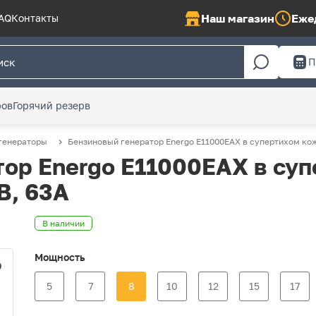
Наш магазин
Ежед
AQ
Контакты
П
ров
Горячий резерв
генераторы
Бензиновый генератор Energo E11000EAX в супертихом кож
ор Energo E11000EAX в су
В, 63А
В наличии
Мощность
5
7
8
10
12
15
17