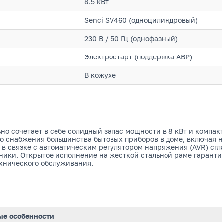
8.5 кВт
Senci SV460 (одноцилиндровый)
230 В / 50 Гц (однофазный)
Электростарт (поддержка АВР)
В кожухе
но сочетает в себе солидный запас мощности в 8 кВт и компа
о снабжения большинства бытовых приборов в доме, включая н
 в связке с автоматическим регулятором напряжения (AVR) сгл
оники. Открытое исполнение на жесткой стальной раме гаран
ехнического обслуживания.
е особенности