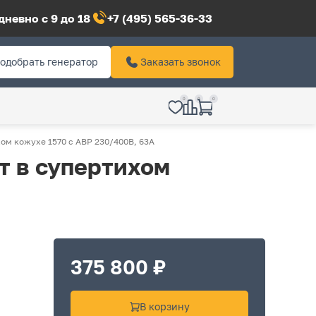
невно с 9 до 18
+7 (495) 565-36-33
одобрать генератор
Заказать звонок
0
0
0
хом кожухе 1570 с АВР 230/400В, 63А
т в супертихом
375 800 ₽
В корзину