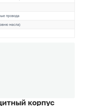
ные провода
ровню масла)
щитный корпус