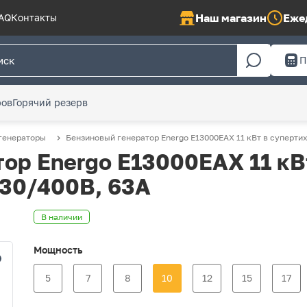
Наш магазин
Ежед
AQ
Контакты
П
ров
Горячий резерв
генераторы
Бензиновый генератор Energo E13000EAX 11 кВт в суперти
ор Energo E13000EAX 11 кВ
230/400В, 63А
В наличии
Мощность
5
7
8
10
12
15
17