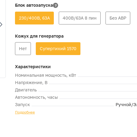
Блок автозапуска
?
230/400В, 63А
400В/63А 8 пин
Без АВР
Кожух для генератора
Нет
Супертихий 1570
Характеристики
Номинальная мощность, кВт
Напряжение, В
Двигатель
Автономность, часы
Запуск
Ручной/Э
Подробнее