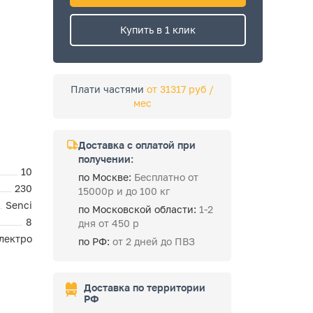
Купить в 1 клик
Плати частями
от 31317 руб /
мес
Доставка с оплатой при
получении:
10
по Москве:
Бесплатно от
230
15000р и до 100 кг
Senci
по Московской области:
1-2
8
дня от 450 р
лектро
по РФ:
от 2 дней до ПВЗ
Доставка по территории
РФ