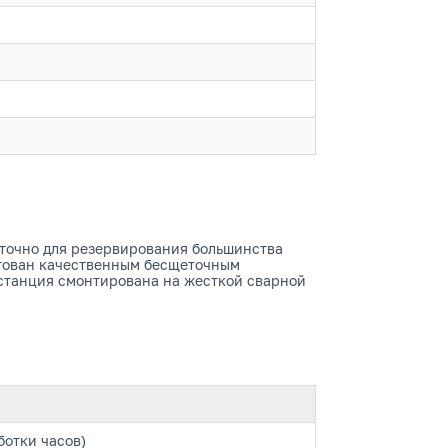
аточно для резервирования большинства
ктован качественным бесщеточным
станция смонтирована на жесткой сварной
ботки часов)