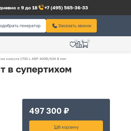
невно с 9 до 18
+7 (495) 565-36-33
одобрать генератор
Заказать звонок
0
0
0
хом кожухе 1700 с АВР 400В/63А 8 пин
т в супертихом
497 300 ₽
В корзину