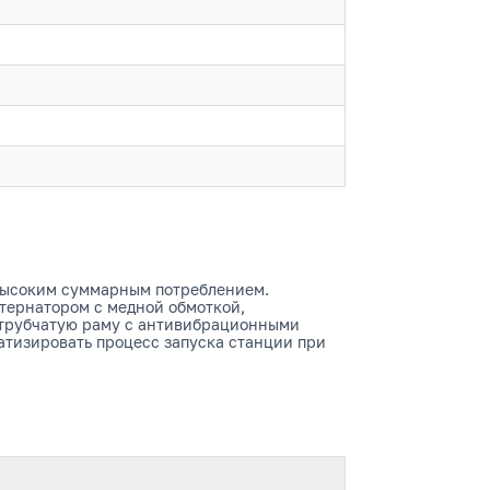
 высоким суммарным потреблением.
тернатором с медной обмоткой,
 трубчатую раму с антивибрационными
атизировать процесс запуска станции при