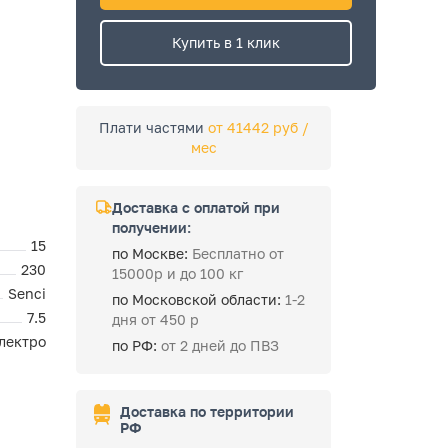
Купить в 1 клик
Плати частями
от 41442 руб /
мес
Доставка с оплатой при
получении:
15
по Москве:
Бесплатно от
230
15000р и до 100 кг
Senci
по Московской области:
1-2
7.5
дня от 450 р
лектро
по РФ:
от 2 дней до ПВЗ
Доставка по территории
РФ