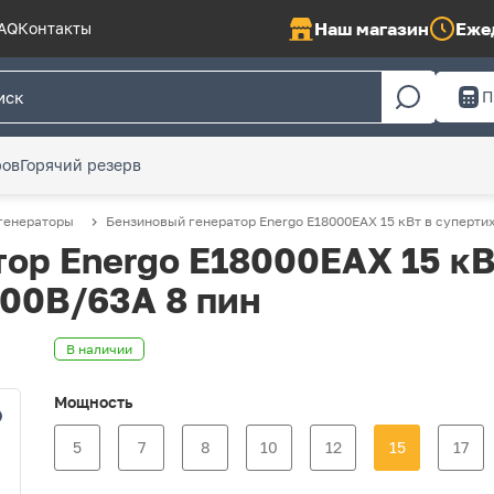
Наш магазин
Ежед
AQ
Контакты
П
ров
Горячий резерв
генераторы
Бензиновый генератор Energo E18000EAX 15 кВт в суперти
ор Energo E18000EAX 15 кВ
400В/63А 8 пин
В наличии
Мощность
5
7
8
10
12
15
17