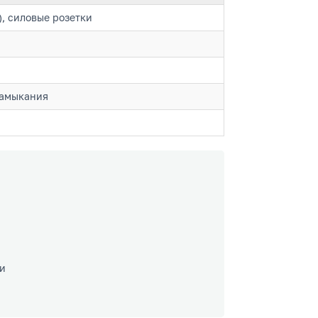
, силовые розетки
замыкания
ки