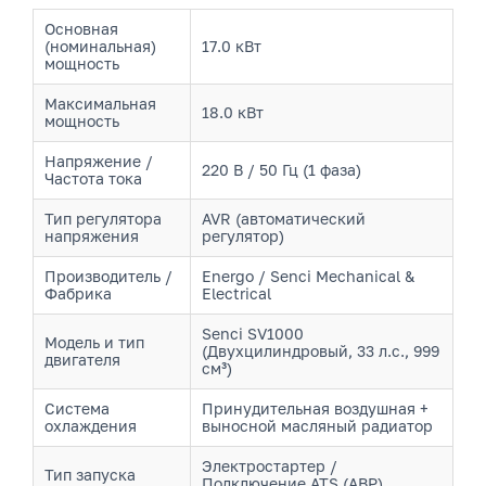
Основная
(номинальная)
17.0 кВт
мощность
Максимальная
18.0 кВт
мощность
Напряжение /
220 В / 50 Гц (1 фаза)
Частота тока
Тип регулятора
AVR (автоматический
напряжения
регулятор)
Производитель /
Energo / Senci Mechanical &
Фабрика
Electrical
Senci SV1000
Модель и тип
(Двухцилиндровый, 33 л.с., 999
двигателя
см³)
Система
Принудительная воздушная +
охлаждения
выносной масляный радиатор
Электростартер /
Тип запуска
Подключение ATS (АВР)