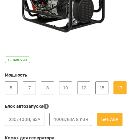
В наличии
Мощность
5
7
8
10
12
15
17
Блок автозапуска
?
230/400В, 63А
400В/63А 8 пин
Без АВР
Кожух для генератора