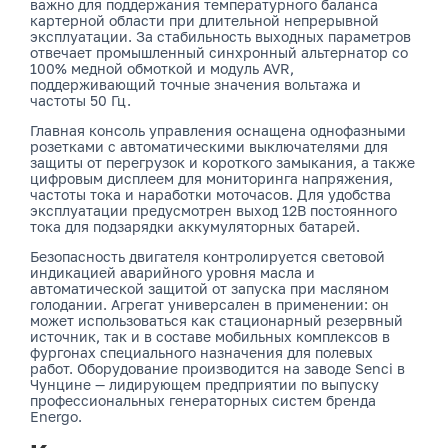
важно для поддержания температурного баланса
картерной области при длительной непрерывной
эксплуатации. За стабильность выходных параметров
отвечает промышленный синхронный альтернатор со
100% медной обмоткой и модуль AVR,
поддерживающий точные значения вольтажа и
частоты 50 Гц.
Главная консоль управления оснащена однофазными
розетками с автоматическими выключателями для
защиты от перегрузок и короткого замыкания, а также
цифровым дисплеем для мониторинга напряжения,
частоты тока и наработки моточасов. Для удобства
эксплуатации предусмотрен выход 12В постоянного
тока для подзарядки аккумуляторных батарей.
Безопасность двигателя контролируется световой
индикацией аварийного уровня масла и
автоматической защитой от запуска при масляном
голодании. Агрегат универсален в применении: он
может использоваться как стационарный резервный
источник, так и в составе мобильных комплексов в
фургонах специального назначения для полевых
работ. Оборудование производится на заводе Senci в
Чунцине — лидирующем предприятии по выпуску
профессиональных генераторных систем бренда
Energo.