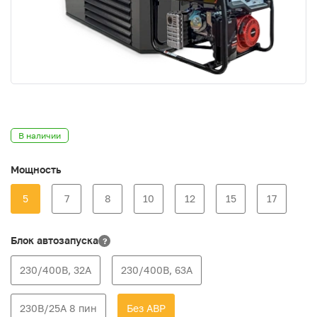
В наличии
Мощность
5
7
8
10
12
15
17
Блок автозапуска
?
230/400В, 32А
230/400В, 63А
230В/25А 8 пин
Без АВР