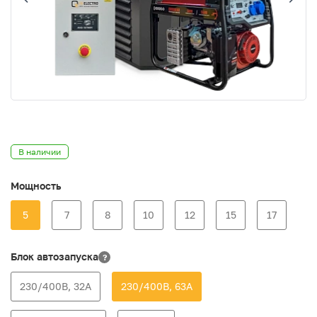
В наличии
Мощность
5
7
8
10
12
15
17
Блок автозапуска
?
230/400В, 32А
230/400В, 63А