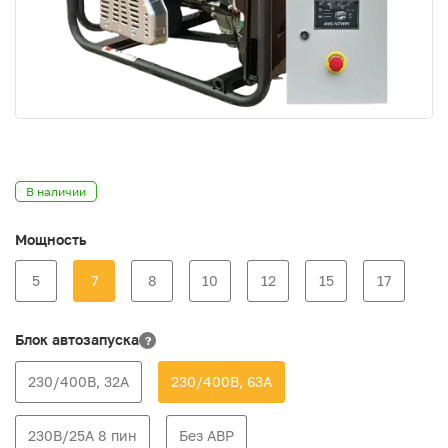
В наличии
Мощность
5
7
8
10
12
15
17
Блок автозапуска
?
230/400В, 32А
230/400В, 63А
230В/25А 8 пин
Без АВР