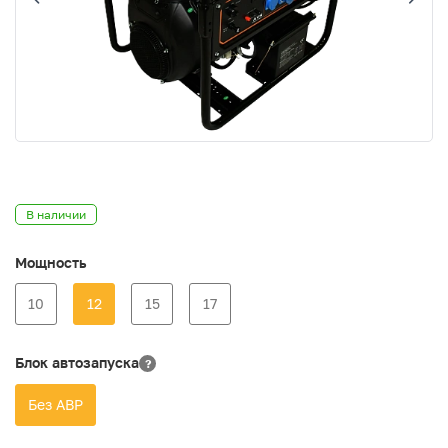
В наличии
Мощность
10
12
15
17
Блок автозапуска
?
Без АВР