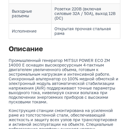
Розетки 220В (включая
Выходные
силовые 32А / 50А), выход 12В
разъемы
(DC)
Открытая прочная стальная
Исполнение
рама
Описание
Промышленный генератор MITSUI POWER ECO ZM
14000 E оснащен высокоресурсным 4-тактным
двигателем увеличенного объема, готовым к
экстремальным нагрузкам и интенсивной работе.
Синхронный альтернатор со 100% медной обмоткой и
электронный модуль автоматической стабилизации
напряжения (AVR) поддерживают точные параметры
выходного тока, нивелируя скачки вольтажа при
подключении энергоемких приборов с высокими
пусковыми токами.
Конструкция станции смонтирована на усиленной
раме из толстостенной стали, обеспечивающей
жесткость и защиту всех узлов при транспортировке
и активной эксплуатации на объекте. Специальные
виброгасящие демпферы снижают уровень