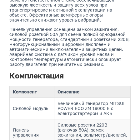
высокую жесткость и защиту всех узлов при
транспортировке и активной эксплуатации на
объекте. Эффективные демпферные опоры
значительно снижают уровень вибраций.
Панель управления оснащена замком зажигания,
силовой розеткой 50А для съема полной однофазной
мощности генератора, стандартными розетками 220В,
многофункциональным цифровым дисплеем и
автоматическими выключателями защитных цепей.
Аварийная система с датчиком уровня масла и
контролем температуры автоматически блокирует
работу двигателя при нештатных режимах.
Комплектация
Компонент
Описание
Бензиновый генератор MITSUI
Силовой модуль
POWER ECO ZM 19000 E с
электростартером и АКБ
Силовые розетки 220В
Панель
(включая 50А), замок
управления
зажигания, вольтметр/дисплей,
защитные автоматы