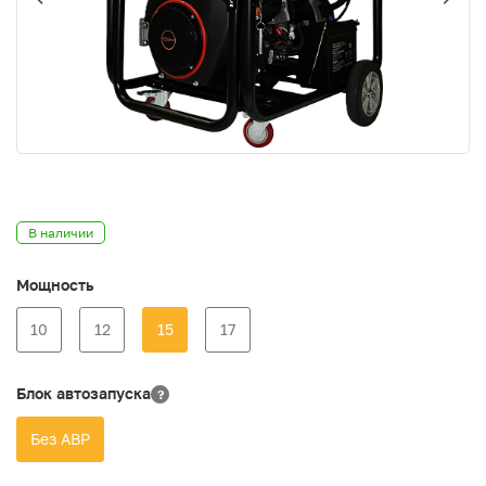
В наличии
Мощность
10
12
15
17
Блок автозапуска
?
Без АВР