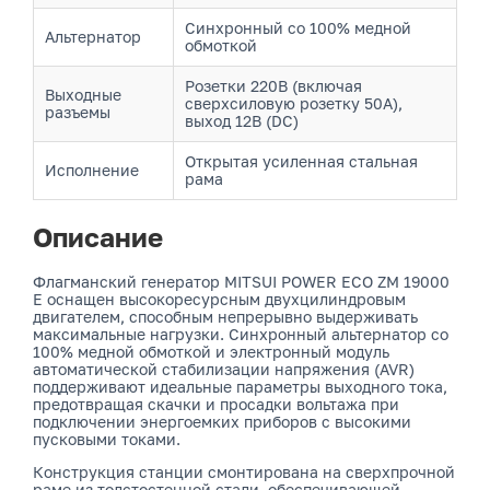
Синхронный со 100% медной
Альтернатор
обмоткой
Розетки 220В (включая
Выходные
сверхсиловую розетку 50А),
разъемы
выход 12В (DC)
Открытая усиленная стальная
Исполнение
рама
Описание
Флагманский генератор MITSUI POWER ECO ZM 19000
E оснащен высокоресурсным двухцилиндровым
двигателем, способным непрерывно выдерживать
максимальные нагрузки. Синхронный альтернатор со
100% медной обмоткой и электронный модуль
автоматической стабилизации напряжения (AVR)
поддерживают идеальные параметры выходного тока,
предотвращая скачки и просадки вольтажа при
подключении энергоемких приборов с высокими
пусковыми токами.
Конструкция станции смонтирована на сверхпрочной
раме из толстостенной стали, обеспечивающей